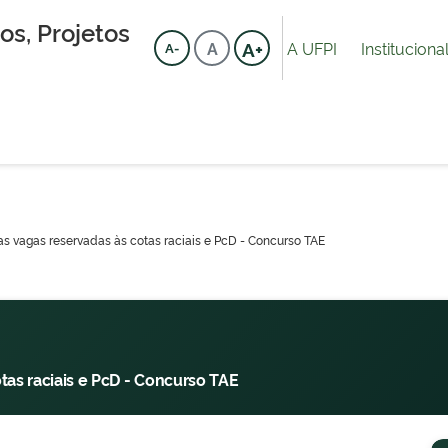
s, Projetos
A+
A UFPI
Instituciona
A
A-
as vagas reservadas às cotas raciais e PcD - Concurso TAE
tas raciais e PcD - Concurso TAE