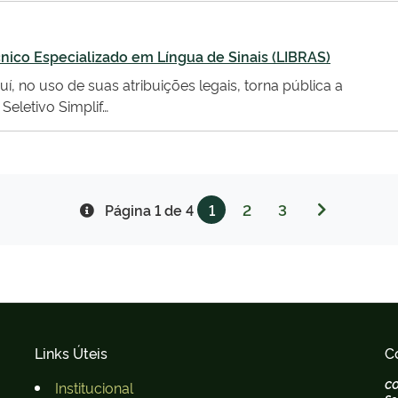
cnico Especializado em Língua de Sinais (LIBRAS)
í, no uso de suas atribuições legais, torna pública a
Seletivo Simplif…
2
3
Página 1 de 4
1
Links Úteis
C
Institucional
CO