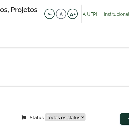
s, Projetos
A+
A UFPI
Instituciona
A
A-
Status